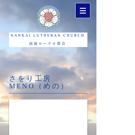
さをり工房
MENO（めの）