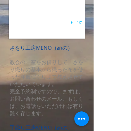
1/7
さをり工房MENO（めの）​
教会の一室をお借りして、さを
り織りの基本から織った布を使
った洋服づくりまで教えさせて
いただいています。
完全予約制ですので、まずは、
お問い合わせのメール、もしく
は、お電話をいただければ有り
難く存じます。
手織り工房MENO（めの）